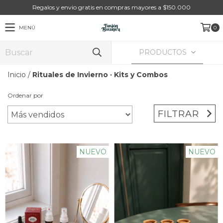
Regalos y envio gratis en compras mayores a $150.000
MENÚ
0
PRODUCTOS
Inicio
/
Rituales de Invierno · Kits y Combos
Ordenar por
FILTRAR
NUEVO
NUEVO