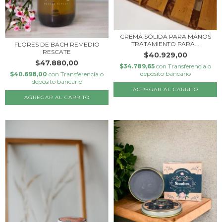
CREMA SÓLIDA PARA MANOS
TRATAMIENTO PARA...
FLORES DE BACH REMEDIO
RESCATE
$40.929,00
$47.880,00
$34.789,65
con
Transferencia o
depósito bancario
$40.698,00
con
Transferencia o
depósito bancario