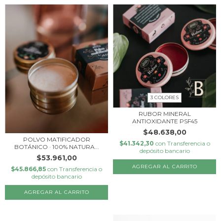
3 COLORES
RUBOR MINERAL
ANTIOXIDANTE PSF45
$48.638,00
POLVO MATIFICADOR
$41.342,30
con
Transferencia o
BOTÁNICO · 100% NATURA...
depósito bancario
$53.961,00
AGREGAR AL CARRITO
$45.866,85
con
Transferencia o
depósito bancario