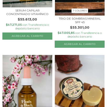
SERUM CAPILAR
7 COLORES
CONCENTRADO VITAMÍNICO
TRIO DE SOMBRAS MINERAL
$55.613,00
SPF 45
$47.271,05
con
Transferencia o
$55.301,00
depósito bancario
$47.005,85
con
Transferencia o
depósito bancario
AGREGAR AL CARRITO