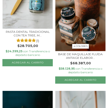
PASTA DENTAL TRADICIONAL
CON TEA TREE, M...
(1)
$28.705,00
4 COLORES
$24.399,25
con
Transferencia o
BASE DE MAQUILLAJE FLUÍDA
depósito bancario
ANTIAGE ELABOR...
$68.387,00
$58.128,95
con
Transferencia o
depósito bancario
AGREGAR AL CARRITO