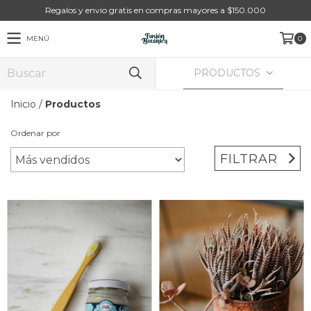
Regalos y envio gratis en compras mayores a $150.000
MENÚ
0
PRODUCTOS
Inicio
/
Productos
Ordenar por
FILTRAR