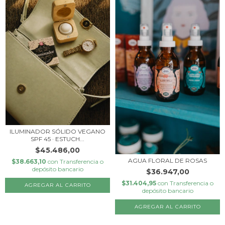
ILUMINADOR SÓLIDO VEGANO
SPF 45 · ESTUCH...
$45.486,00
AGUA FLORAL DE ROSAS
$38.663,10
con
Transferencia o
depósito bancario
$36.947,00
$31.404,95
con
Transferencia o
depósito bancario