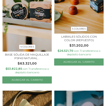
5 COLORES
LABIALES SÓLIDOS CON
COLOR (REPUESTO)
$31.202,00
4 COLORES
$26.521,70
con
Transferencia o
depósito bancario
BASE SÓLIDA DE MAQUILLAJE
PSF45 NATURAL...
AGREGAR AL CARRITO
$63.321,00
$53.822,85
con
Transferencia o
depósito bancario
AGREGAR AL CARRITO