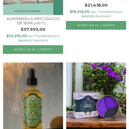
$21.418,00
$18.205,30
con
Transferencia o
depósito bancario
ALMOHADILLA ANTI CÓLICOS
DE SEMILLAS Y L...
$37.993,00
$32.294,05
con
Transferencia o
depósito bancario