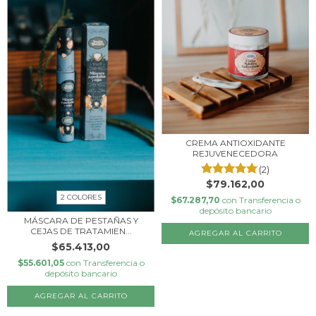
CREMA ANTIOXIDANTE
REJUVENECEDORA
(2)
$79.162,00
2 COLORES
$67.287,70
con
Transferencia o
depósito bancario
MÁSCARA DE PESTAÑAS Y
CEJAS DE TRATAMIEN...
$65.413,00
$55.601,05
con
Transferencia o
depósito bancario
AGREGAR AL CARRITO