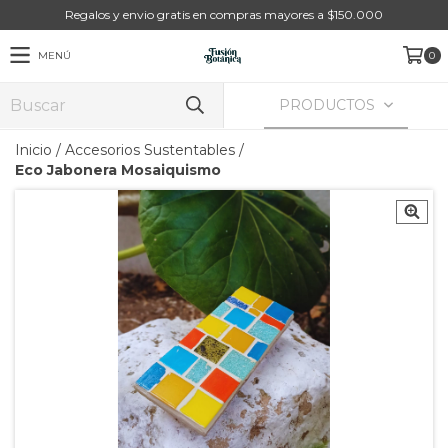
Regalos y envio gratis en compras mayores a $150.000
MENÚ
0
PRODUCTOS
Inicio
/
Accesorios Sustentables
/
Eco Jabonera Mosaiquismo