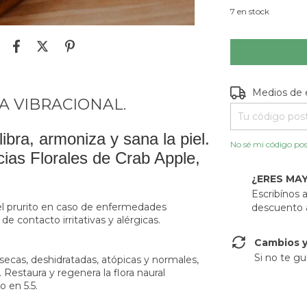
7
en stock
Entregas para e
Medios de 
A VIBRACIONAL.
ibra, armoniza y sana la piel.
No sé mi código pos
ias Florales de Crab Apple,
¿ERES MA
Escribínos
el prurito en caso de enfermedades
descuento a
e contacto irritativas y alérgicas.
Cambios y
Si no te gu
 secas, deshidratadas, atópicas y normales,
. Restaura y regenera la flora naural
 en 5.5.