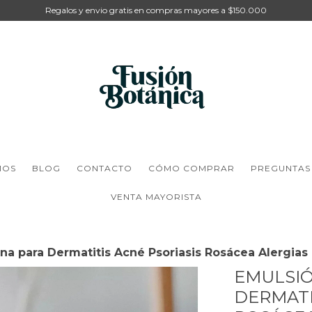
Regalos y envio gratis en compras mayores a $150.000
MOS
BLOG
CONTACTO
CÓMO COMPRAR
PREGUNTAS
VENTA MAYORISTA
ana para Dermatitis Acné Psoriasis Rosácea Alergias
EMULSIÓ
DERMATI