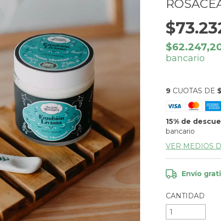
ROSÁCEA
$73.23
$62.247,2
bancario
9
CUOTAS DE
$
15% de descu
bancario
VER MEDIOS 
Envío grat
CANTIDAD