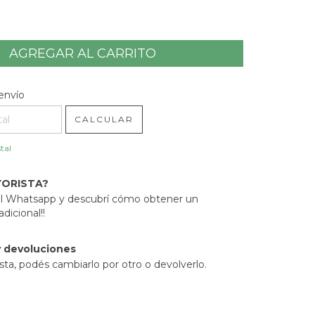
l CP:
CAMBIAR CP
envío
CALCULAR
tal
YORISTA?
 al Whatsapp y descubrí cómo obtener un
dicional!!
 devoluciones
sta, podés cambiarlo por otro o devolverlo.