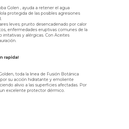
ba Golen , ayuda a retener el agua
dola protegida de las posibles agresiones
.
lares leves; prurito desencadenado por calor
ectos, enfermedades eruptivas comunes de la
 irritativas y alérgicas. Con Aceites
auración.
n rapida!
olden, toda la linea de Fusión Botánica
 por su acción hidratante y emoliente
endo alivio a las superficies afectadas. Por
un excelente protector dérmico.