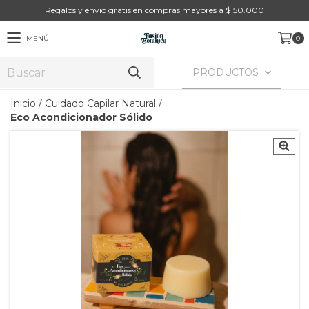
Regalos y envio gratis en compras mayores a $150.000
MENÚ
0
PRODUCTOS
Inicio
/
Cuidado Capilar Natural
/
Eco Acondicionador Sólido