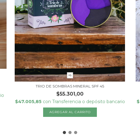
+6
TRIO DE SOMBRAS MINERAL SPF 45
$55.301,00
io
$47.005,85
con
Transferencia o depósito bancario
$
AGREGAR AL CARRITO