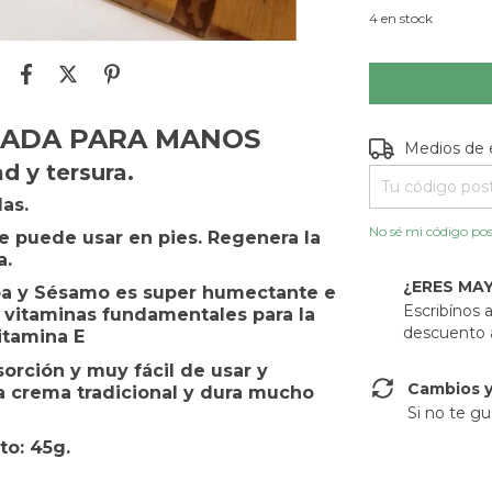
4
en stock
RADA PARA MANOS
Entregas para e
Medios de 
d y tersura.
las.
No sé mi código pos
Se puede usar en pies. Regenera la
a.
¿ERES MA
oba y Sésamo es super humectante e
Escribínos
 vitaminas fundamentales para la
descuento a
itamina E
orción y muy fácil de usar y
Cambios y
a crema tradicional y dura mucho
Si no te gu
to: 45g.