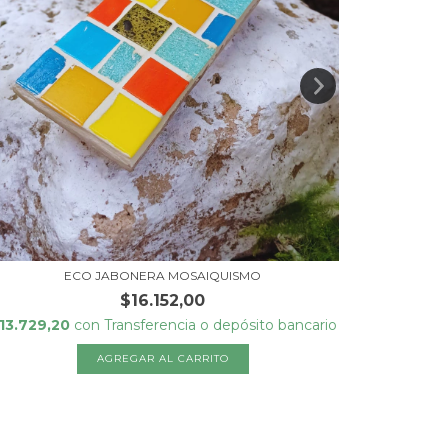
ECO JABONERA MOSAIQUISMO
ECO PO
$16.152,00
13.729,20
con
Transferencia o depósito bancario
$31.575,