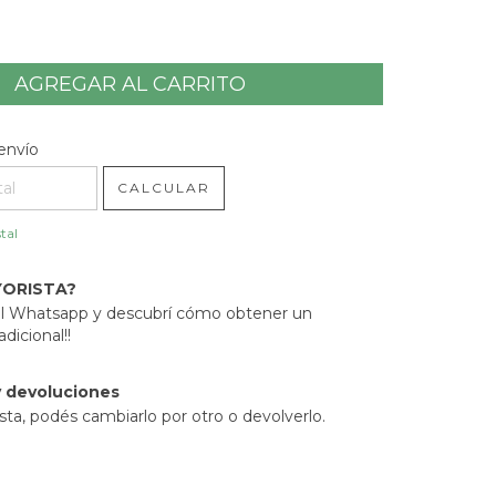
l CP:
CAMBIAR CP
envío
CALCULAR
tal
YORISTA?
 al Whatsapp y descubrí cómo obtener un
dicional!!
 devoluciones
sta, podés cambiarlo por otro o devolverlo.