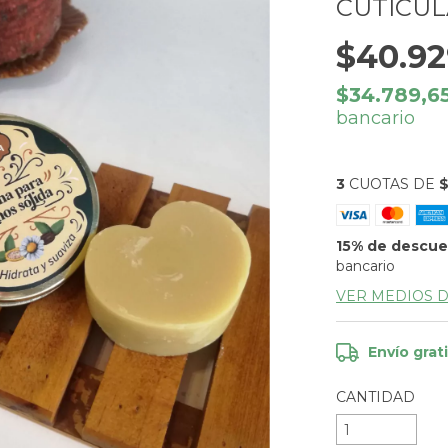
CUTÍCUL
$40.92
$34.789,6
bancario
3
CUOTAS DE
$
15% de descu
bancario
VER MEDIOS 
Envío grat
CANTIDAD