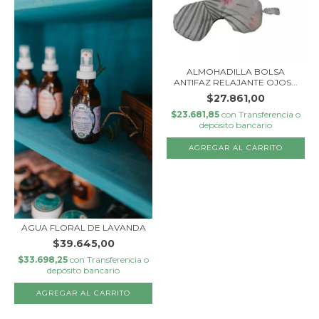
ALMOHADILLA BOLSA
ANTIFAZ RELAJANTE OJOS...
$27.861,00
$23.681,85
con
Transferencia o
depósito bancario
AGUA FLORAL DE LAVANDA
$39.645,00
$33.698,25
con
Transferencia o
depósito bancario