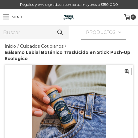
Regalos y envio gratis en compras mayores a $150.000
MENÚ
0
PRODUCTOS
Inicio
/
Cuidados Cotidianos
/
Bálsamo Labial Botánico Traslúcido en Stick Push-Up
Ecológico